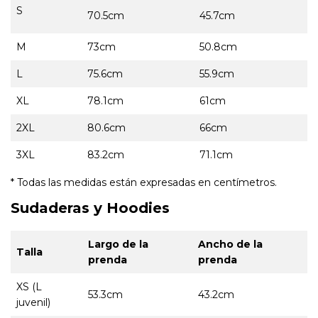
S
70.5cm
45.7cm
M
73cm
50.8cm
L
75.6cm
55.9cm
XL
78.1cm
61cm
2XL
80.6cm
66cm
3XL
83.2cm
71.1cm
* Todas las medidas están expresadas en centímetros.
Sudaderas y Hoodies
Largo de la
Ancho de la
Talla
prenda
prenda
XS (L
53.3cm
43.2cm
juvenil)