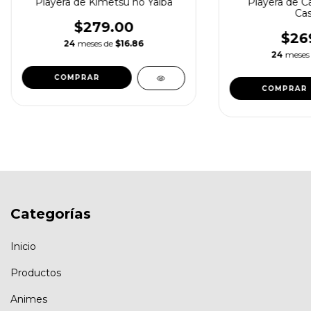
Playera de Kimetsu no Yaiba
Playera de Ca
Cas
$279.00
$26
24
meses de
$16.86
24
meses
COMPRAR
COMPRAR
Categorías
Inicio
Productos
Animes